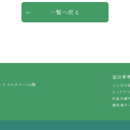
一覧へ戻る
温浴事
ントラルタワー16階
こんなお
A-1クラ
収益を最
最先端サ