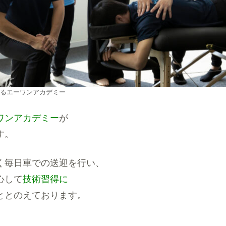
るエーワンアカデミー
ワンアカデミー
が
す。
く毎日車での送迎を行い、
心して
技術習得に
ととのえております。