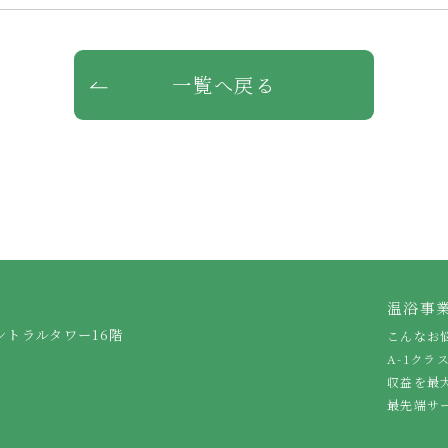
一覧へ戻る
温浴事
ントラルタワー16階
こんなお
A-1クラ
収益を最
最先端サ