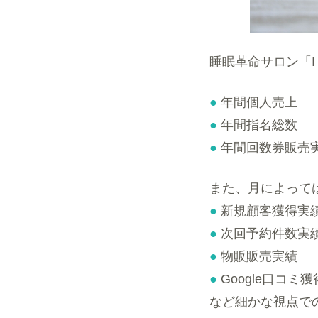
睡眠革命サロン「I
●
年間個人売上
●
年間指名総数
●
年間回数券販売
また、月によって
●
新規顧客獲得実
●
次回予約件数実
●
物販販売実績
●
Google口コミ
など細かな視点で