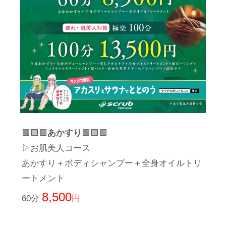
🟩🟩🟩
あかすり
🟩🟩🟩
▷お肌美人コース
あかすり＋ボディシャンプー＋全身オイルトリ
ートメント
8,500
60分
円