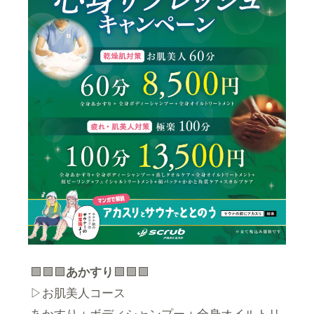
🟩🟩🟩
あかすり
🟩🟩🟩
▷お肌美人コース