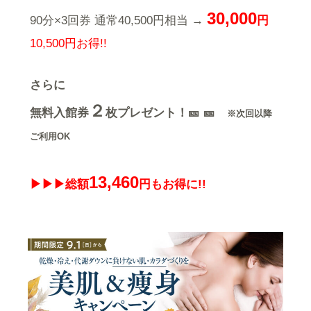
30,000
90分×3回券 通常40,500円相当 →
円
10,500円お得!!
さらに
２
無料入館券
枚プレゼント！🎫 🎫
※次回以降
ご利用OK
13,460
▶▶▶総額
円もお得に!!