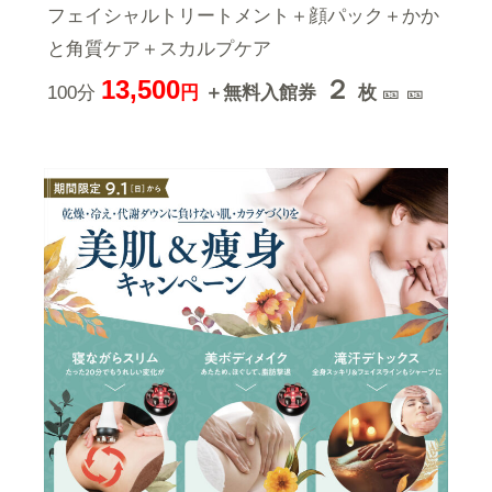
フェイシャルトリートメント＋顔パック＋かか
と角質ケア＋スカルプケア
13,500
２
100分
円
＋無料入館券
枚
🎫 🎫