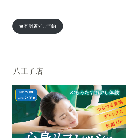
☎
有明店
で
ご予約
八王子店