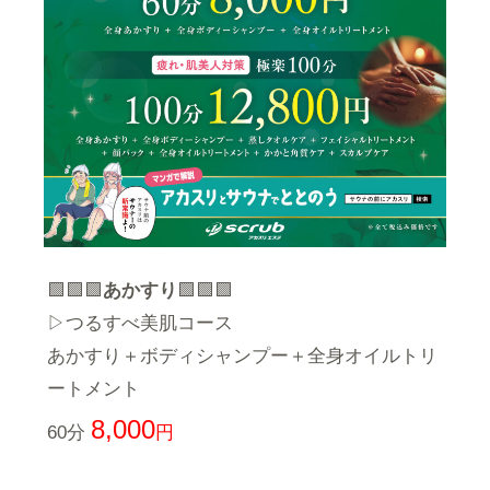
🟩🟩🟩
あかすり
🟩🟩🟩
▷つるすべ美肌コース
あかすり＋ボディシャンプー＋全身オイルトリ
ートメント
8,000
60分
円