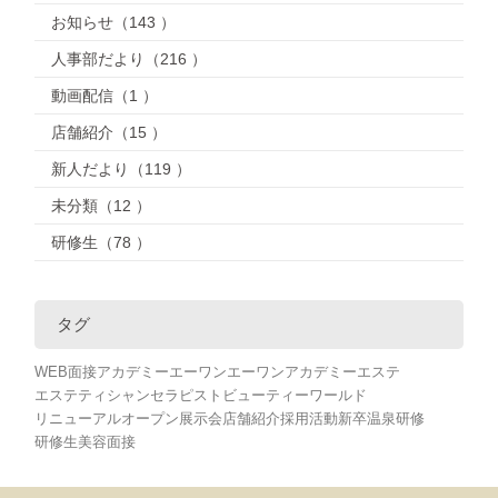
お知らせ（143 ）
人事部だより（216 ）
動画配信（1 ）
店舗紹介（15 ）
新人だより（119 ）
未分類（12 ）
研修生（78 ）
タグ
WEB面接
アカデミー
エーワン
エーワンアカデミー
エステ
エステティシャン
セラピスト
ビューティーワールド
リニューアルオープン
展示会
店舗紹介
採用活動
新卒
温泉
研修
研修生
美容
面接